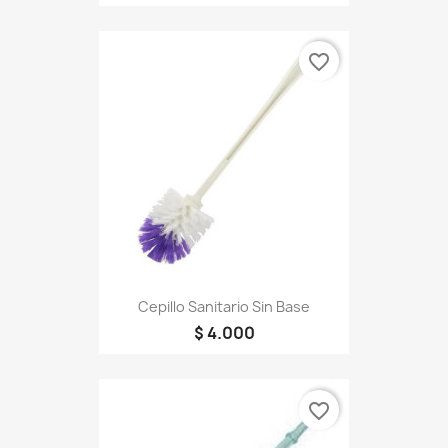
favorite_border
Cepillo Sanitario Sin Base
$ 4.000
favorite_border