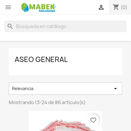
shopping_cart


(0)
search
ASEO GENERAL

Relevancia
Mostrando 13-24 de 86 artículo(s)
favorite_border