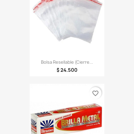
Bolsa Resellable (cierre...
$ 24.500
favorite_border