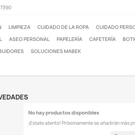
77390
N
LIMPIEZA
CUIDADO DE LA ROPA
CUIDADO PERS
L
ASEO PERSONAL
PAPELERÍA
CAFETERÍA
BOTI
IBUIDORES
SOLUCIONES MABEK
VEDADES
No hay productos disponibles
¡Estate atento! Próximamente se añadirán más p