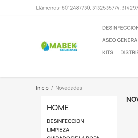
Llámenos:
6012487730, 3132535774, 31429
DESINFECCIO
ASEO GENERA
KITS
DISTR
Inicio
Novedades
NO
HOME
DESINFECCION
LIMPIEZA