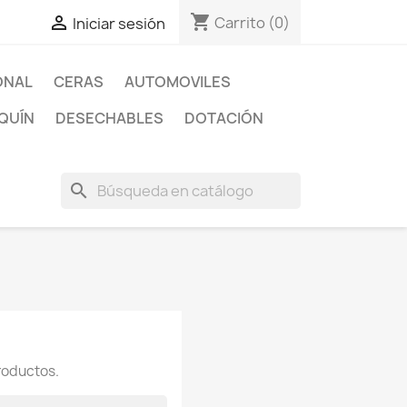
shopping_cart

Carrito
(0)
Iniciar sesión
ONAL
CERAS
AUTOMOVILES
QUÍN
DESECHABLES
DOTACIÓN
search
roductos.