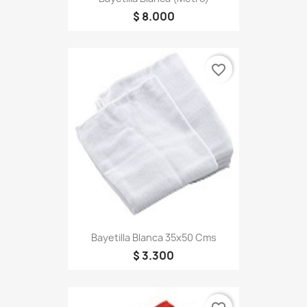
$ 8.000
favorite_border
Bayetilla Blanca 35x50 Cms
$ 3.300