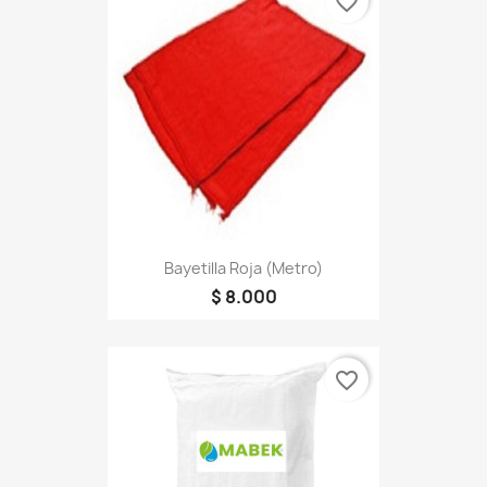
favorite_border
Bayetilla Roja (metro)
$ 8.000
favorite_border