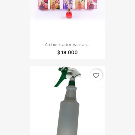
Ambientador Varitas...
$ 18.000
favorite_border