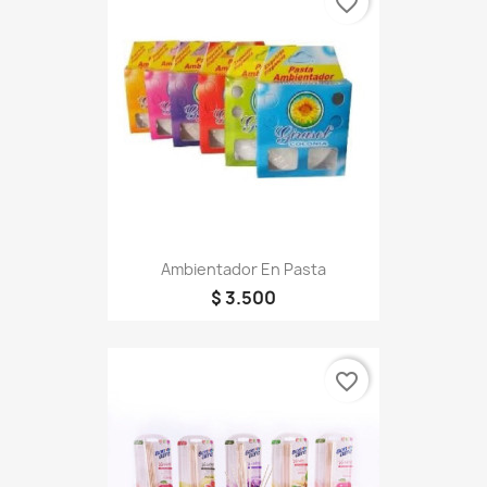
favorite_border
Ambientador En Pasta
$ 3.500
favorite_border