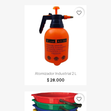
favorite_border
Atomizador Industrial 2 L
$ 28.000
favorite_border