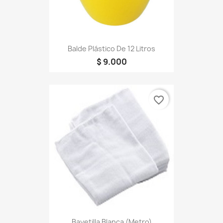
Balde Plástico De 12 Litros
$ 9.000
favorite_border
Bayetilla Blanca (metro)