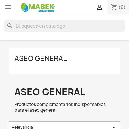
shopping_cart


(0)
search
ASEO GENERAL
ASEO GENERAL
Productos complementarios indispensables
para el aseo general

Relevancia