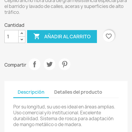
Cepillo ancho fibra dura de gran resistencia especial para
el barrido y lavado de calles, aceras y superficies de alto
tráfico.
Cantidad

favorite_border
AÑADIR AL CARRITO
Compartir
Descripción
Detalles del producto
Por su longitud, su uso es ideal en áreas amplias.
Uso comercial y/o institucional. Excelente
durabilidad. Sistema de rosca para adaptación
de mango metálico o de madera.