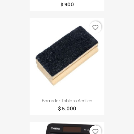
$ 900
favorite_border
Borrador Tablero Acrílico
$ 5.000
favorite_border