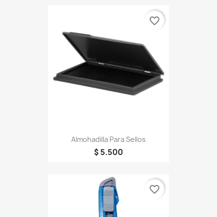
favorite_border
Almohadilla Para Sellos
$ 5.500
favorite_border