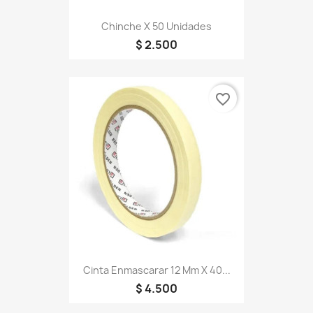
Chinche X 50 Unidades
$ 2.500
favorite_border
Cinta Enmascarar 12 Mm X 40...
$ 4.500