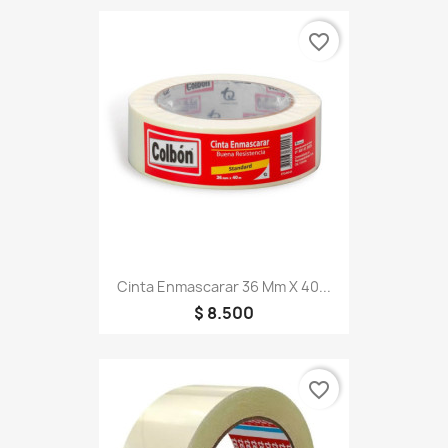
favorite_border
Cinta Enmascarar 36 Mm X 40...
$ 8.500
favorite_border