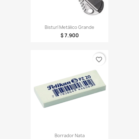
Bisturí Metálico Grande
$ 7.900
favorite_border
Borrador Nata