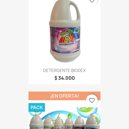
favorite_border
DETERGENTE BIODEX
$ 34.000
¡EN OFERTA!
favorite_border
PACK