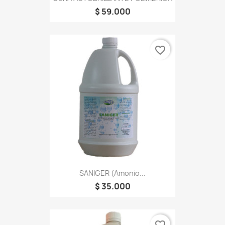
$ 59.000
favorite_border
SANIGER (Amonio...
$ 35.000