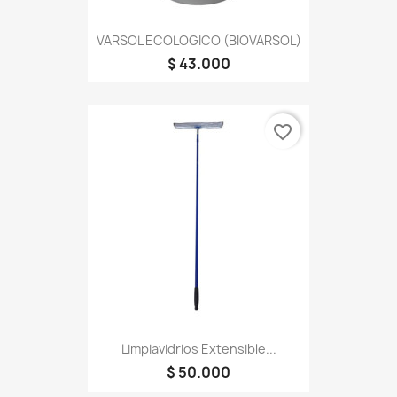
VARSOL ECOLOGICO (BIOVARSOL)
$ 43.000
favorite_border
Limpiavidrios Extensible...
$ 50.000