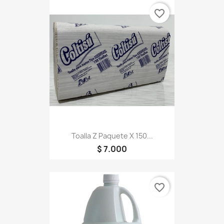
favorite_border
Toalla Z Paquete X 150...
$ 7.000
favorite_border