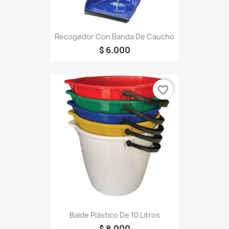
Recogedor Con Banda De Caucho
$ 6.000
favorite_border
Balde Plástico De 10 Litros
$ 8.000