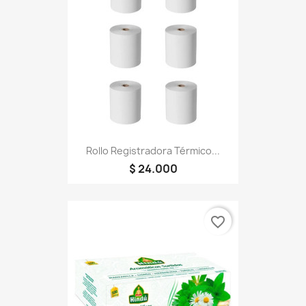
Rollo Registradora Térmico...
$ 24.000
favorite_border