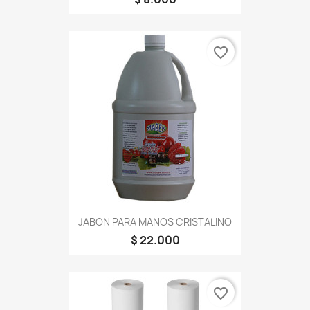
favorite_border
JABON PARA MANOS CRISTALINO
$ 22.000
favorite_border