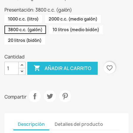
Presentación: 3800 c.c. (galón)
1000 c.c. (litro)
2000 c.c. (medio galón)
3800 c.c. (galón)
10 litros (medio bidón)
20 litros (bidón)
Cantidad

favorite_border
AÑADIR AL CARRITO
Compartir
Descripción
Detalles del producto