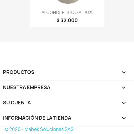
ALCOHOL ETILICO AL 70%
$ 32.000
PRODUCTOS

NUESTRA EMPRESA

SU CUENTA

INFORMACIÓN DE LA TIENDA
keyboard_arrow_down
© 2026 - Mabek Soluciones SAS