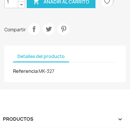

favorite_border
AÑADIR AL CARRITO
Compartir
Detalles del producto
Referencia
MK-327
PRODUCTOS
