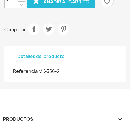

favorite_border
AÑADIR AL CARRITO
Compartir
Detalles del producto
Referencia
MK-356-2
PRODUCTOS
