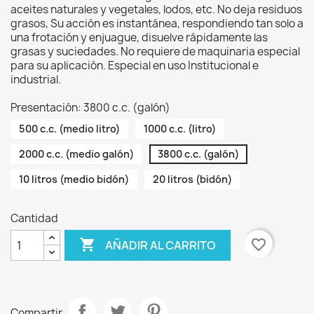
aceites naturales y vegetales, lodos, etc. No deja residuos
grasos, Su acción es instantánea, respondiendo tan solo a
una frotación y enjuague, disuelve rápidamente las
grasas y suciedades. No requiere de maquinaria especial
para su aplicación. Especial en uso Institucional e
industrial.
Presentación: 3800 c.c. (galón)
500 c.c. (medio litro)
1000 c.c. (litro)
2000 c.c. (medio galón)
3800 c.c. (galón)
10 litros (medio bidón)
20 litros (bidón)
Cantidad

favorite_border
AÑADIR AL CARRITO
Compartir