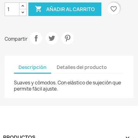

favorite_border
AÑADIR AL CARRITO
Compartir
Descripción
Detalles del producto
Suaves y cómodos. Con elástico de sujeción que
permite fácil ajuste.
PRODUCTOS
