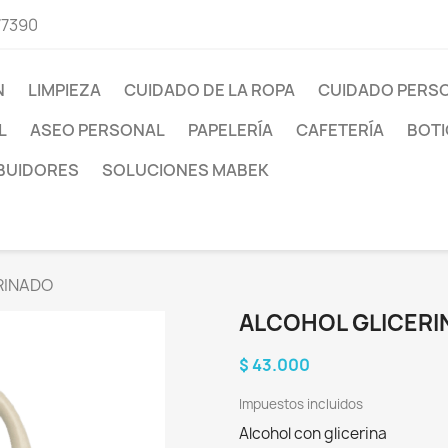
77390
N
LIMPIEZA
CUIDADO DE LA ROPA
CUIDADO PERS
L
ASEO PERSONAL
PAPELERÍA
CAFETERÍA
BOTI
IBUIDORES
SOLUCIONES MABEK
RINADO
ALCOHOL GLICER
$ 43.000
Impuestos incluidos
Alcohol con glicerina