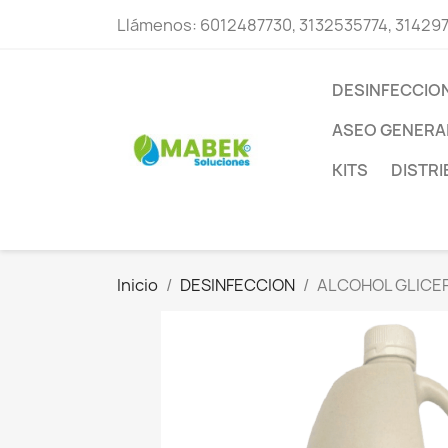
Llámenos:
6012487730, 3132535774, 31429
DESINFECCIO
ASEO GENERA
KITS
DISTR
Inicio
DESINFECCION
ALCOHOL GLICE