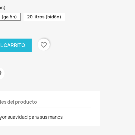
ón)
. (galón)
20 litros (bidón)
favorite_border
AL CARRITO
les del producto
ayor suavidad para sus manos