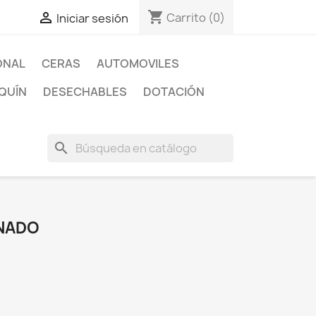
shopping_cart

Carrito
(0)
Iniciar sesión
ONAL
CERAS
AUTOMOVILES
QUÍN
DESECHABLES
DOTACIÓN
search
INADO