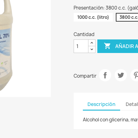
Presentación: 3800 c.c. (gal
1000 c.c. (litro)
3800 c.c
Cantidad

AÑADIR 
Compartir
Descripción
Detal
Alcohol con glicerina, m