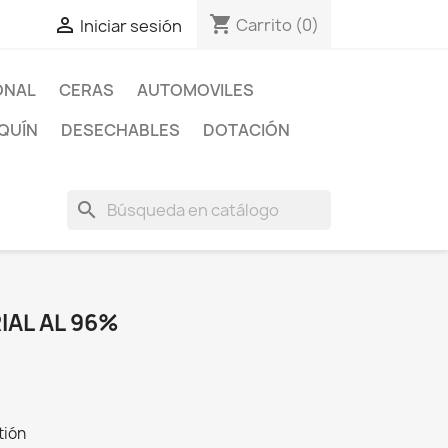
shopping_cart

Carrito
(0)
Iniciar sesión
ONAL
CERAS
AUTOMOVILES
QUÍN
DESECHABLES
DOTACIÓN
search
IAL AL 96%
tión