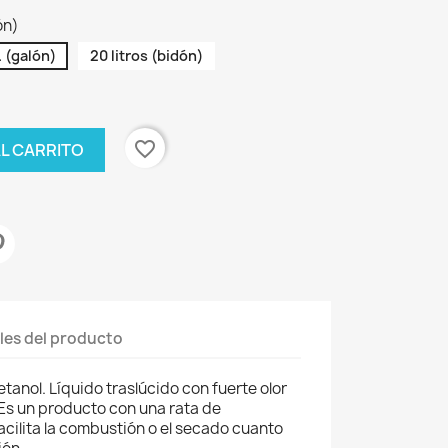
ón)
. (galón)
20 litros (bidón)
favorite_border
AL CARRITO
les del producto
anol. Líquido traslúcido con fuerte olor
 Es un producto con una rata de
acilita la combustión o el secado cuanto