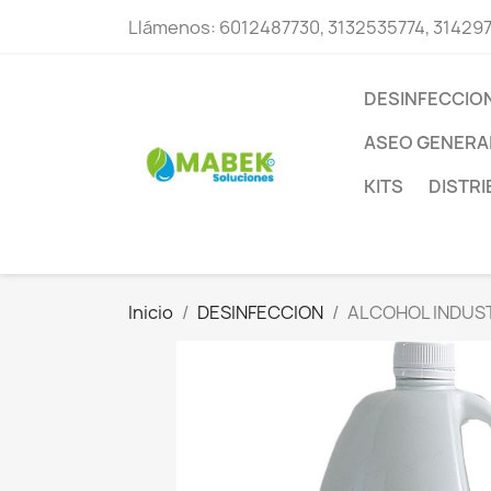
Llámenos:
6012487730, 3132535774, 31429
DESINFECCIO
ASEO GENERA
KITS
DISTR
Inicio
DESINFECCION
ALCOHOL INDUST