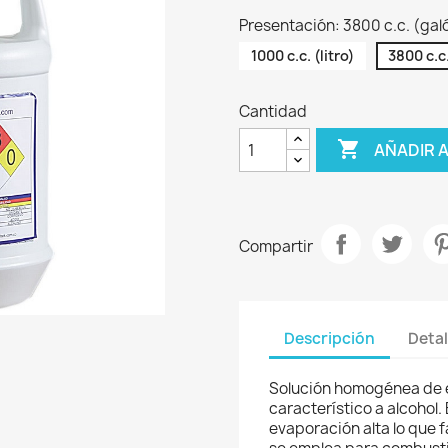
Presentación: 3800 c.c. (gal
1000 c.c. (litro)
3800 c.c
Cantidad

AÑADIR 
Compartir
Descripción
Detal
Solución homogénea de et
característico a alcohol.
evaporación alta lo que f