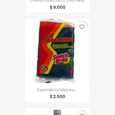
Crema Frotex 200 G (doy Pack)
$ 9.000
favorite_border
Esponjilla La Máquina...
$ 2.500