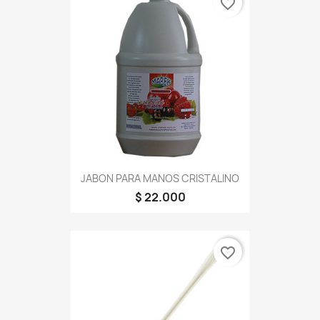
favorite_border
JABON PARA MANOS CRISTALINO
$ 22.000
favorite_border