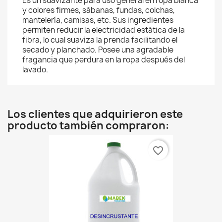
Es un suavizante para uso general en ropa blanca
y colores firmes, sábanas, fundas, colchas,
mantelería, camisas, etc. Sus ingredientes
permiten reducir la electricidad estática de la
fibra, lo cual suaviza la prenda facilitando el
secado y planchado. Posee una agradable
fragancia que perdura en la ropa después del
lavado.
Los clientes que adquirieron este
producto también compraron:
favorite_border