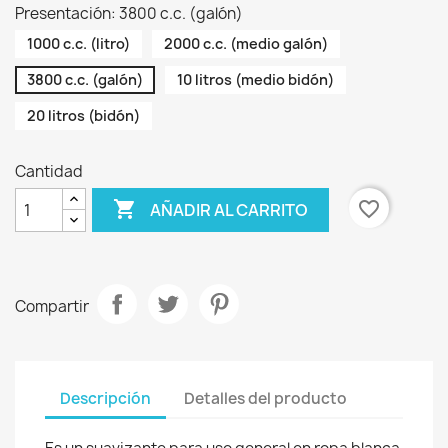
Presentación: 3800 c.c. (galón)
1000 c.c. (litro)
2000 c.c. (medio galón)
3800 c.c. (galón)
10 litros (medio bidón)
20 litros (bidón)
Cantidad

favorite_border
AÑADIR AL CARRITO
Compartir
Descripción
Detalles del producto