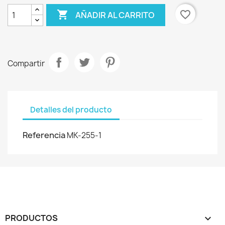

favorite_border
AÑADIR AL CARRITO
Compartir
Detalles del producto
Referencia
MK-255-1
PRODUCTOS
