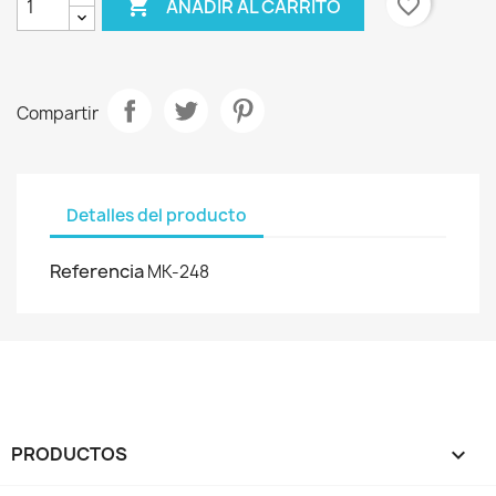

favorite_border
AÑADIR AL CARRITO
Compartir
Detalles del producto
Referencia
MK-248
PRODUCTOS
