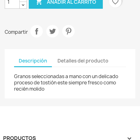

favorite_border
AÑADIR AL CARRITO
Compartir
Descripción
Detalles del producto
Granos seleccionadas a mano con un delicado
proceso de tostión este siempre fresco como
recién molido
PRODUCTOS
