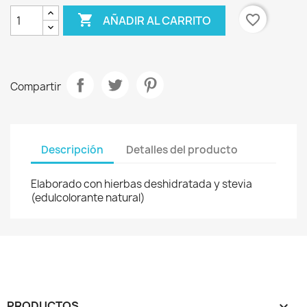

favorite_border
AÑADIR AL CARRITO
Compartir
Descripción
Detalles del producto
Elaborado con hierbas deshidratada y stevia
(edulcolorante natural)
PRODUCTOS
