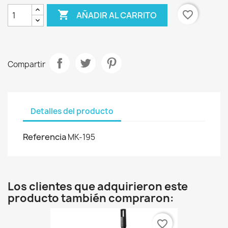

favorite_border
AÑADIR AL CARRITO
Compartir
Detalles del producto
Referencia
MK-195
Los clientes que adquirieron este
producto también compraron:
favorite_border