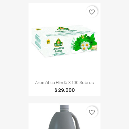
favorite_border
Aromática Hindú X 100 Sobres
$ 29.000
favorite_border