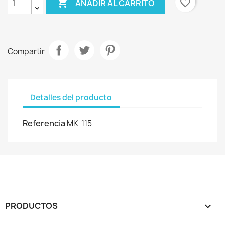

favorite_border
AÑADIR AL CARRITO
Compartir
Detalles del producto
Referencia
MK-115
PRODUCTOS
