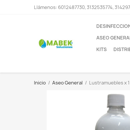
Llámenos:
6012487730, 3132535774, 31429
DESINFECCIO
ASEO GENERA
KITS
DISTR
Inicio
Aseo General
Lustramuebles x 1