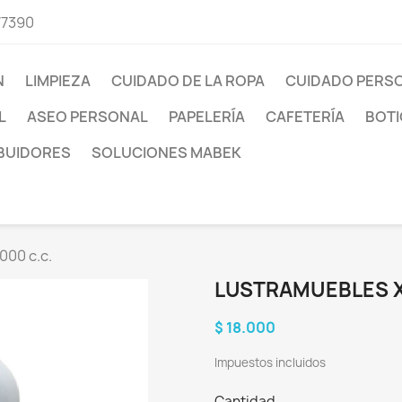
77390
N
LIMPIEZA
CUIDADO DE LA ROPA
CUIDADO PERS
L
ASEO PERSONAL
PAPELERÍA
CAFETERÍA
BOTI
IBUIDORES
SOLUCIONES MABEK
000 c.c.
LUSTRAMUEBLES X 
$ 18.000
Impuestos incluidos
Cantidad