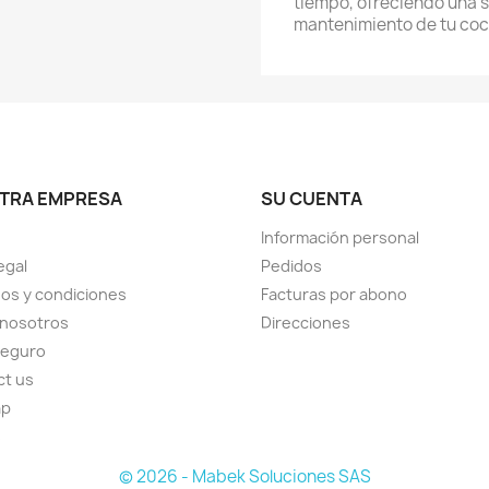
tiempo, ofreciendo una s
mantenimiento de tu coc
TRA EMPRESA
SU CUENTA
Información personal
egal
Pedidos
os y condiciones
Facturas por abono
 nosotros
Direcciones
seguro
ct us
ap
s
© 2026 - Mabek Soluciones SAS