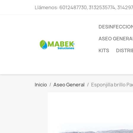
Llámenos:
6012487730, 3132535774, 31429
DESINFECCIO
ASEO GENERA
KITS
DISTR
Inicio
Aseo General
Esponjilla brillo P