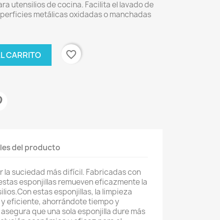
ara utensilios de cocina. Facilita el lavado de
 superficies metálicas oxidadas o manchadas
favorite_border
AL CARRITO
les del producto
 la suciedad más difícil. Fabricadas con
 estas esponjillas remueven eficazmente la
ilios.Con estas esponjillas, la limpieza
l y eficiente, ahorrándote tiempo y
 asegura que una sola esponjilla dure más