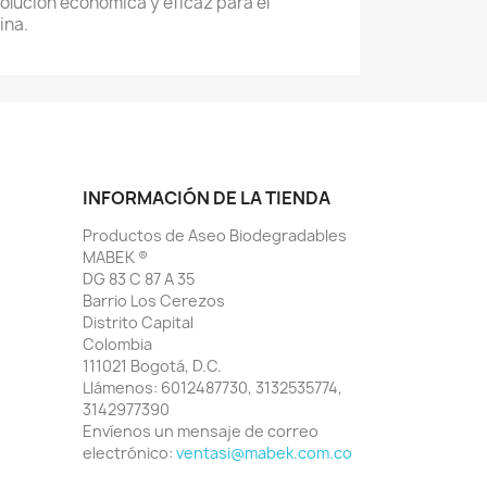
olución económica y eficaz para el
ina.
INFORMACIÓN DE LA TIENDA
Productos de Aseo Biodegradables
MABEK ®
DG 83 C 87 A 35
Barrio Los Cerezos
Distrito Capital
Colombia
111021 Bogotá, D.C.
Llámenos:
6012487730, 3132535774,
3142977390
Envíenos un mensaje de correo
electrónico:
ventasi@mabek.com.co