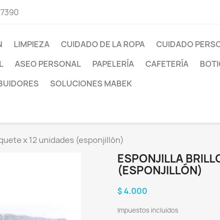
77390
N
LIMPIEZA
CUIDADO DE LA ROPA
CUIDADO PERS
L
ASEO PERSONAL
PAPELERÍA
CAFETERÍA
BOTI
IBUIDORES
SOLUCIONES MABEK
aquete x 12 unidades (esponjillón)
ESPONJILLA BRILL
(ESPONJILLÓN)
$ 4.000
Impuestos incluidos